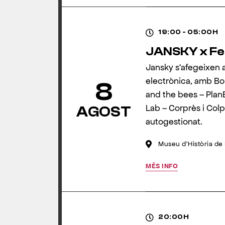
19:00 - 05:00H
JANSKY x Fes
Jansky s’afegeixen a
electrònica, amb Bo
8
and the bees – Plan
Lab – Corprès i Colpi
AGOST
autogestionat.
Museu d'Història de
MÉS INFO
20:00H