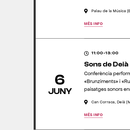
Palau de la Música (
MÉS INFO
11:00-13:00
Sons de Deià
Conferència performa
6
«Brunziments» i «Ru
paisatges sonors en
JUNY
Can Corraca, Deià (M
MÉS INFO