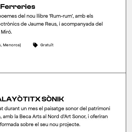
 Ferreries
 poemes del nou llibre ‘Rum-rum’, amb els
ectrònics de Jaume Reus, i acompanyada del
Miró.
s, Menorca)
Gratuït
ALAYÒTITX SÒNIK
at durant un mes el paisatge sonor del patrimoni
 amb la Beca Arts al Nord d’Art Sonor, i oferiran
formada sobre el seu nou projecte.