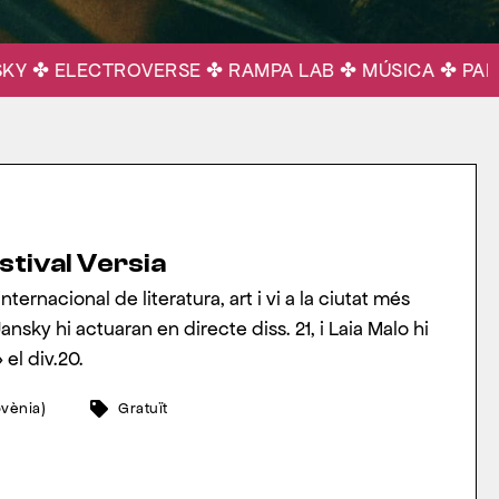
 ELECTROVERSE ✤ RAMPA LAB ✤ MÚSICA ✤ PARAULA
tival Versia
internacional de literatura, art i vi a la ciutat més
ansky hi actuaran en directe diss. 21, i Laia Malo hi
el div.20.
ovènia)
Gratuït