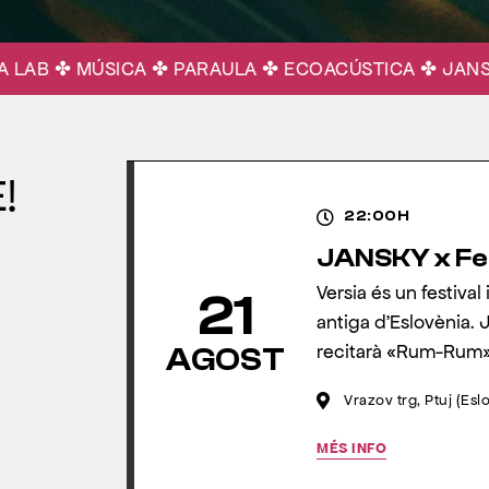
 ✤ MÚSICA ✤ PARAULA ✤ ECOACÚSTICA ✤ JANSKY ✤
!
22:00H
JANSKY x Fes
Versia és un festival 
21
antiga d’Eslovènia. J
recitarà «Rum-Rum» 
AGOST
Vrazov trg, Ptuj (Esl
MÉS INFO