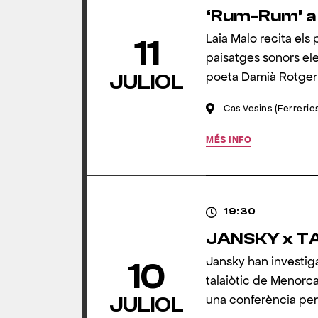
‘Rum-Rum’ a
Laia Malo recita els
11
paisatges sonors el
poeta Damià Rotger 
JULIOL
Cas Vesins (Ferrerie
MÉS INFO
19:30
JANSKY x T
Jansky han investig
10
talaiòtic de Menorca,
una conferència per
JULIOL