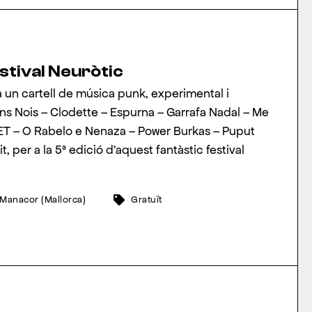
tival Neuròtic
 un cartell de música punk, experimental i
ns Nois – Clodette – Espurna – Garrafa Nadal – Me
ET – O Rabelo e Nenaza – Power Burkas – Puput
t, per a la 5ª edició d’aquest fantàstic festival
 Manacor (Mallorca)
Gratuït