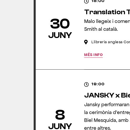
18:00
Translation T
30
Malo llegeix i comen
Smith al català.
JUNY
Llibreria anglesa C
MÉS INFO
19:00
JANSKY x Bi
Jansky performaran 
8
la cerimònia d’entre
Biel Mesquida, amb a
JUNY
entre altres.