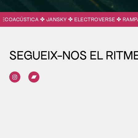
ACÚSTICA ✤ JANSKY ✤ ELECTROVERSE ✤ RAMPA LAB
SEGUEIX-NOS EL RITME